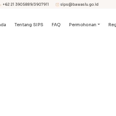
+62 21 3905889/3907911
sips@bawaslu.go.id
nda
Tentang SIPS
FAQ
Permohonan
Reg